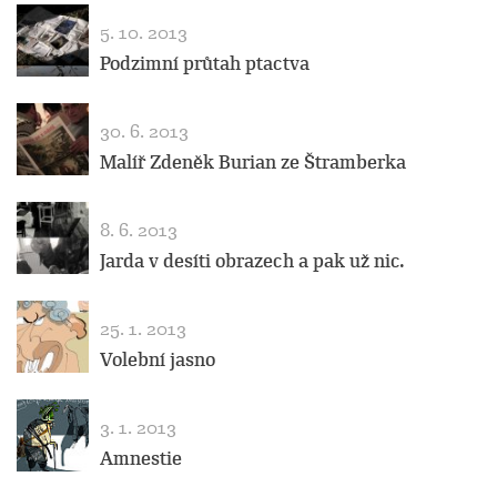
5. 10. 2013
Podzimní průtah ptactva
30. 6. 2013
Malíř Zdeněk Burian ze Štramberka
8. 6. 2013
Jarda v desíti obrazech a pak už nic.
25. 1. 2013
Volební jasno
3. 1. 2013
Amnestie