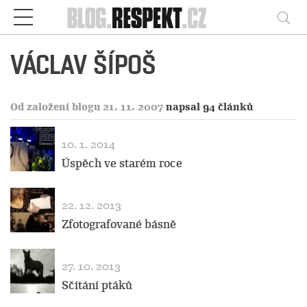
Respekt
Vy
VÁCLAV ŠÍPOŠ
Od založení blogu 21. 11. 2007
napsal 94 článků
10. 1. 2014
Úspěch ve starém roce
22. 12. 2013
Zfotografované básně
27. 10. 2013
Sčítání ptáků