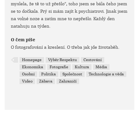
myslela, že tě to už přešlo", toho jsem se bála čeho jsem
se to dočkala. Prý si mám zajít k psychiatrovi. Jinak jsem
na volné noze a zatím mne to nepřešlo. Každý den
natahuju na týden.
O čem píše
O fotografování a kreslení. O třeba jak jde životaběh.
Homepage
Výběr Respektu
Cestování
Ekonomika
Fotografie
Kultura
Média
Osobní
Politika
Společnost
Technologie a věda
Video
Zábava
Zahraničí