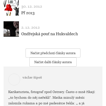
30. 12. 2012
Pf 2013
2. 12. 2012
Ondřejská pouť na Hukvaldech
Načíst předchozí články autora
Načíst další články autora
václav šípoš
Karikaturista, fotograf zpod Ostravy. Často o mně říkají:
,,to bychom do něj neřekli". Matka minulý měsíc
zalomila rukama a po mé padesátce řekla: ,, a já