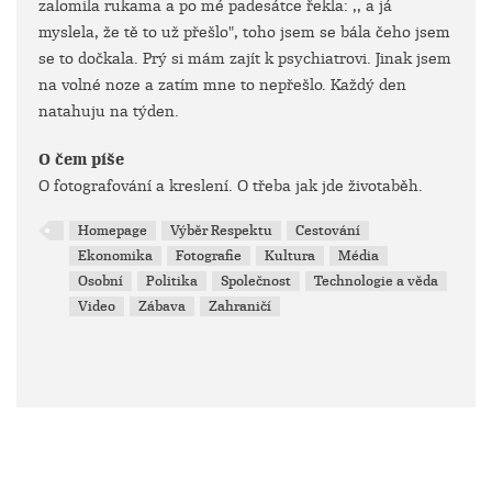
zalomila rukama a po mé padesátce řekla: ,, a já
myslela, že tě to už přešlo", toho jsem se bála čeho jsem
se to dočkala. Prý si mám zajít k psychiatrovi. Jinak jsem
na volné noze a zatím mne to nepřešlo. Každý den
natahuju na týden.
O čem píše
O fotografování a kreslení. O třeba jak jde životaběh.
Homepage
Výběr Respektu
Cestování
Ekonomika
Fotografie
Kultura
Média
Osobní
Politika
Společnost
Technologie a věda
Video
Zábava
Zahraničí