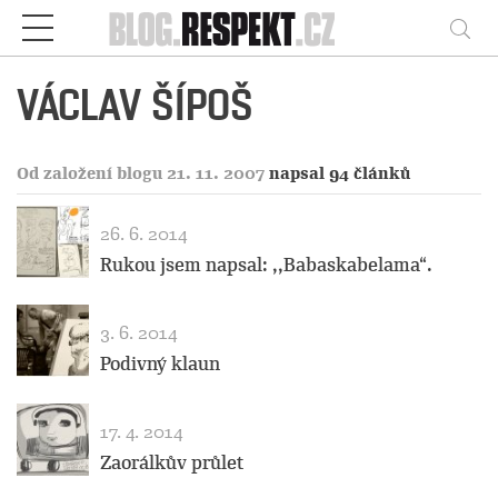
Respekt
Vy
VÁCLAV ŠÍPOŠ
Od založení blogu 21. 11. 2007
napsal 94 článků
26. 6. 2014
Rukou jsem napsal: ,,Babaskabelama“.
3. 6. 2014
Podivný klaun
17. 4. 2014
Zaorálkův průlet